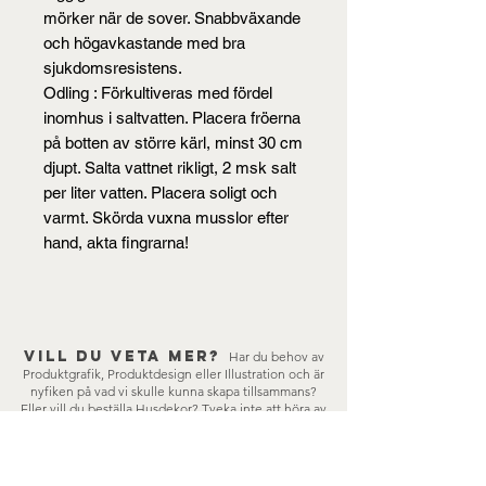
mörker när de sover. Snabbväxande
och högavkastande med bra
sjukdomsresistens.
Odling : Förkultiveras med fördel
inomhus i saltvatten. Placera fröerna
på botten av större kärl, minst 30 cm
djupt. Salta vattnet rikligt, 2 msk salt
per liter vatten. Placera soligt och
varmt. Skörda vuxna musslor efter
hand, akta fingrarna!
Vill du veta mer?
Har du behov av
Produktgrafik, Produktdesign eller Illustration och är
nyfiken på vad vi skulle kunna skapa tillsammans?
Eller vill du beställa Husdekor?
Tveka inte att höra av
dig!