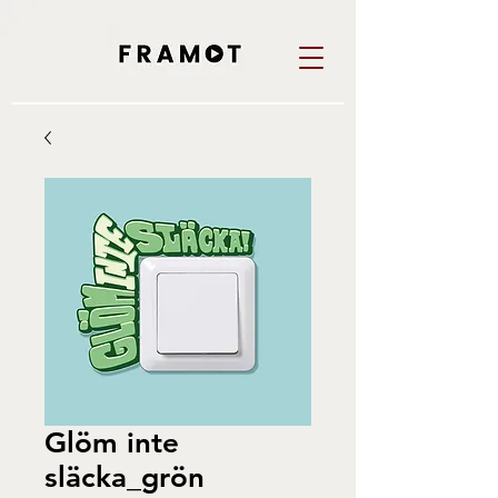
Glöm inte
släcka_grön